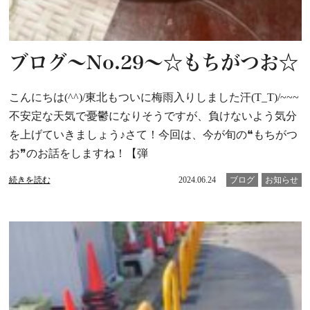
ブログ～No.29～☆もちがつお☆
こんにちは(^^)/東北もついに梅雨入りしました汗(T_T)/~~~
不安定な天気で憂鬱になりそうですが、負けないよう気分
を上げていきましょう♪さて！今回は、今が旬の❝もちがつ
お❞のお話をしますね！【弾
続きを読む
2024.06.24
ブログ
お知らせ