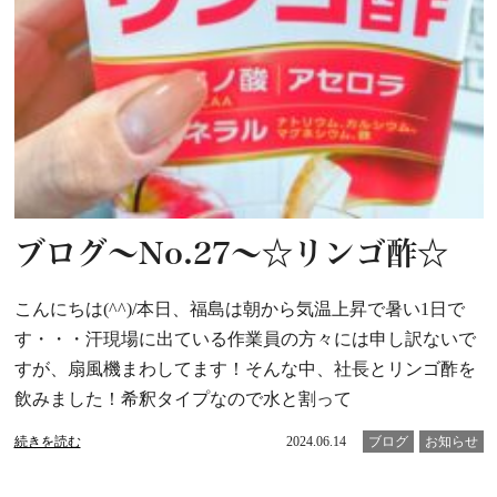
ブログ～No.27～☆リンゴ酢☆
こんにちは(^^)/本日、福島は朝から気温上昇で暑い1日で
す・・・汗現場に出ている作業員の方々には申し訳ないで
すが、扇風機まわしてます！そんな中、社長とリンゴ酢を
飲みました！希釈タイプなので水と割って
続きを読む
2024.06.14
ブログ
お知らせ