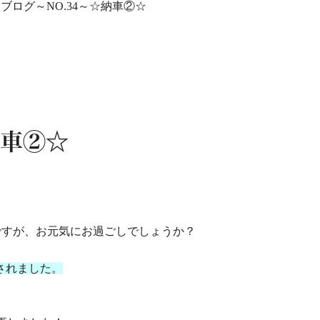
ブログ～NO.34～☆納車②☆
納車②☆
ですが、お元気にお過ごしでしょうか？
されました。